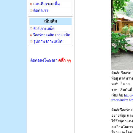
แผนที่เกาะเสม็ด
ติดต่อเรา
เพิ่มเติม
ทัวร์เกาะเสม็ด
รีสอร์ทยอดฮิต เกาะเสม็ด
รูปภาพ เกาะเสม็ด
ติดต่อลงโฆษณา
คลิ๊ก ๆๆ
ต้นสัก รีสอร์ท
ที่อยู่ หาดทร
ระดับ 3 ดาว
ราคาเริ่มต้นที
เพิ่มเติม
http:/
resort/index.ht
ต้นสักรีสอร์ท
อย่างที่สุด แ
ใช้วัสดุตกแต่
ละเอียดในกา
ใหญ่ และโคมไ