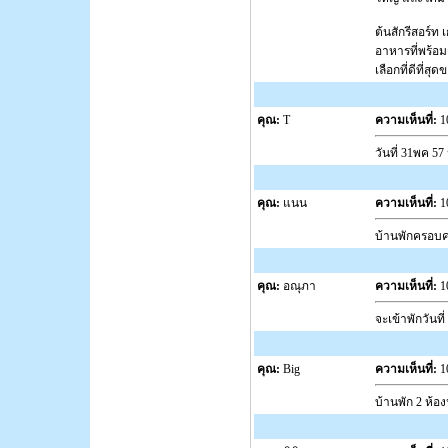
ต้นสักรีสอร์ท 
อาหารที่พร้อ
เลือกที่ดีที่สุ
คุณ:
T
ความเห็นที่:
1
วันที่ 31พค 57 น
คุณ:
แนน
ความเห็นที่:
1
บ้านพักครอบครั
คุณ:
อณุภา
ความเห็นที่:
1
จะเข้าพักวันท
คุณ:
Big
ความเห็นที่:
1
บ้านพัก 2 ห้อง