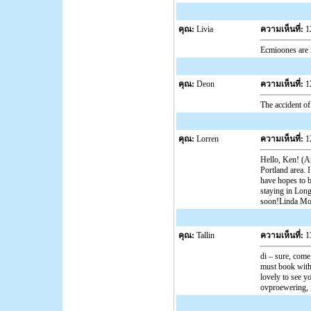
คุณ:
Livia
ความเห็นที่:
1
Ecmioones are in
คุณ:
Deon
ความเห็นที่:
1
The accident of
คุณ:
Lorren
ความเห็นที่:
1
Hello, Ken! (A
Portland area. 
have hopes to b
staying in Long
soon!Linda M
คุณ:
Tallin
ความเห็นที่:
1
di – sure, come
must book with
lovely to see y
ovproewering, i