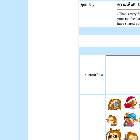
คุณ:
Etty
ความเห็นที่:
1
/ That is very 
your rss feed a
have shared yo
รายละเอียด :