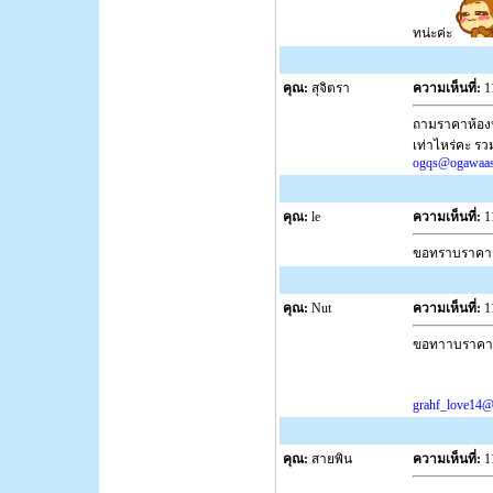
ทน่ะค่ะ
คุณ:
สุจิตรา
ความเห็นที่:
1
ถามราคาห้องห
เท่าไหร่คะ รว
ogqs@ogawaas
คุณ:
le
ความเห็นที่:
1
ขอทราบราคาเข
คุณ:
Nut
ความเห็นที่:
1
ขอทาาบราคาเข
grahf_love14@
คุณ:
สายพิน
ความเห็นที่:
1