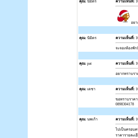
คุณ:
นิมิตร
ความเห็นที่:
1
อยาก
คุณ:
นิมิตร
ความเห็นที่:
1
จะจองห้องพัก
คุณ:
pat
ความเห็นที่:
1
อยากทราบราค
คุณ:
เดชา
ความเห็นที่:
1
ขอทราบราคาที่
0898304178
คุณ:
นพเก้า
ความเห็นที่:
1
ไปเป็นครอบคร
ราคารายละเอี